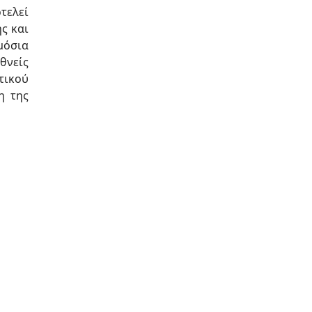
τελεί
ς και
μόσια
θνείς
τικού
η της