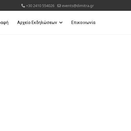
+30 2410 554026
events@dimitra.gr
ραφή
Αρχείο Εκδηλώσεων
Επικοινωνία