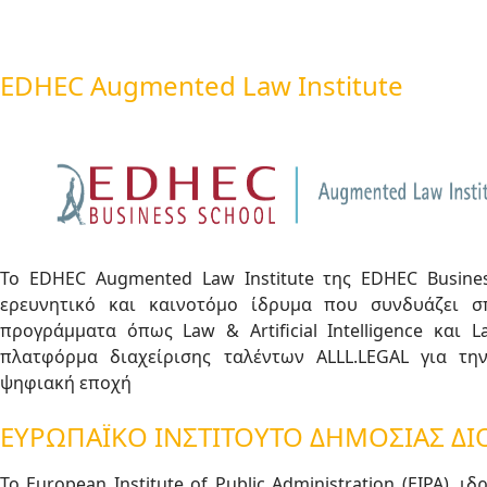
EDHEC Augmented Law Institute
Το EDHEC Augmented Law Institute της EDHEC Busines
ερευνητικό και καινοτόμο ίδρυμα που συνδυάζει σπ
προγράμματα όπως Law & Artificial Intelligence και 
πλατφόρμα διαχείρισης ταλέντων ALLL.LEGAL για τη
ψηφιακή εποχή
ΕΥΡΩΠΑΪΚΟ ΙΝΣΤΙΤΟΥΤΟ ΔΗΜΟΣΙΑΣ ΔΙΟ
Το European Institute of Public Administration (EIPA)