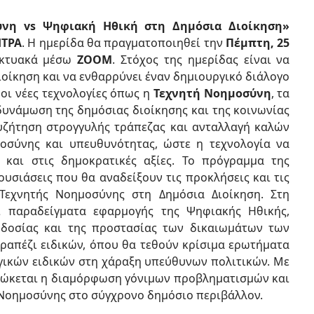
ύνη vs Ψηφιακή Ηθική στη Δημόσια Διοίκηση»
ΗΤΡΑ
. Η ημερίδα θα πραγματοποιηθεί την
Πέμπτη, 25
ικτυακά μέσω
ZOOM
. Στόχος της ημερίδας είναι να
οίκηση και να ενθαρρύνει έναν δημιουργικό διάλογο
 οι νέες τεχνολογίες όπως η
Τεχνητή Νοημοσύνη
, τα
νδυνάμωση της δημόσιας διοίκησης και της κοινωνίας
συζήτηση στρογγυλής τράπεζας και ανταλλαγή καλών
τοσύνης και υπευθυνότητας, ώστε η τεχνολογία να
 και στις δημοκρατικές αξίες. Το πρόγραμμα της
υσιάσεις που θα αναδείξουν τις προκλήσεις και τις
Τεχνητής Νοημοσύνης στη Δημόσια Διοίκηση. Στη
αι παραδείγματα εφαρμογής της Ψηφιακής Ηθικής,
γοδοσίας και της προστασίας των δικαιωμάτων των
ραπέζι ειδικών, όπου θα τεθούν κρίσιμα ερωτήματα
γικών ειδικών στη χάραξη υπεύθυνων πολιτικών. Με
διώκεται η διαμόρφωση γόνιμων προβληματισμών και
Νοημοσύνης στο σύγχρονο δημόσιο περιβάλλον.