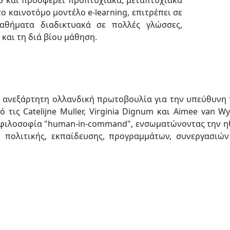
5 και προσφέρει προπτυχιακά, μεταπτυχιακά
 καινοτόμο μοντέλο e-learning, επιτρέπει σε
θήματα διαδικτυακά σε πολλές γλώσσες,
και τη διά βίου μάθηση.
ναι μια ανεξάρτητη ολλανδική πρωτοβουλία για την υπεύθυ
ό τις Catelijne Muller, Virginia Dignum και Aimee van W
 φιλοσοφία "human-in-command", ενσωματώνοντας την ηθ
 πολιτικής, εκπαίδευσης, προγραμμάτων, συνεργασιών