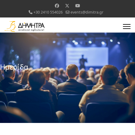
+30 2410 554026
events@dimitra.gr
Ημερίδα