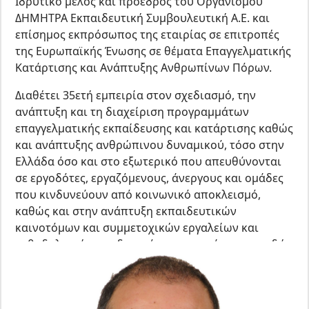
Ιδρυτικό μέλος και πρόεδρος του Οργανισμού
ΔΗΜΗΤΡΑ Εκπαιδευτική Συμβουλευτική Α.Ε. και
επίσημος εκπρόσωπος της εταιρίας σε επιτροπές
της Ευρωπαϊκής Ένωσης σε θέματα Επαγγελματικής
Κατάρτισης και Ανάπτυξης Ανθρωπίνων Πόρων.
Διαθέτει 35ετή εμπειρία στον σχεδιασμό, την
ανάπτυξη και τη διαχείριση προγραμμάτων
επαγγελματικής εκπαίδευσης και κατάρτισης καθώς
και ανάπτυξης ανθρώπινου δυναμικού, τόσο στην
Ελλάδα όσο και στο εξωτερικό που απευθύνονται
σε εργοδότες, εργαζόμενους, άνεργους και ομάδες
που κινδυνεύουν από κοινωνικό αποκλεισμό,
καθώς και στην ανάπτυξη εκπαιδευτικών
καινοτόμων και συμμετοχικών εργαλείων και
μεθοδολογιών, σχεδιασμό προγραμμάτων σπουδών
και εκπαιδευτικού υλικού, ανάλυση εκπαιδευτικών
αναγκών, διαχείριση έργων καθώς και καθοδήγηση
και mentoring στον τομέα του του ψηφιακού