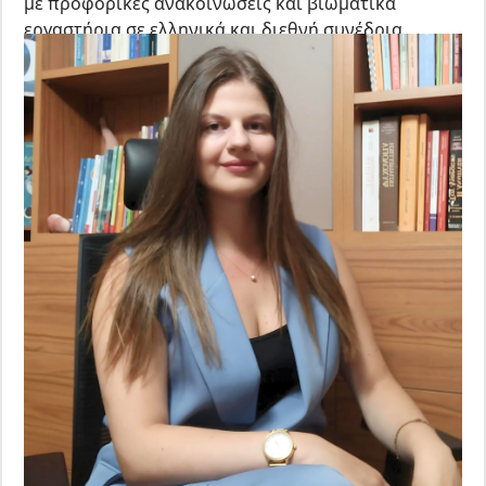
με προφορικές ανακοινώσεις και βιωματικά
εργαστήρια σε ελληνικά και διεθνή συνέδρια
ψυχολογίας. Εργάζεται ιδιωτικά ως Συμβουλευτική
Ψυχολόγος. Από το 2018 συνεργάζεται με το
Εργαστήρι Ζωής του Κέντρου Πρόληψης Ο.ΚΑ.ΝΑ.
ΠΕ Λάρισας. Εργάζεται ως επόπτρια μεταπτυχιακών
φοιτητών/ριών στο ΠΜΣ της «Συμβουλευτικής
Ψυχολογίας» του Π.Θ. Στο παρελθόν εργάστηκε στο
Κέντρο Συμβουλευτικής και Ψυχολογικής
Υποστήριξης Φοιτητών/ριών (ΚΕ.ΣΥ.ΨΥ.Σ.) του
Πανεπιστημίου Θεσσαλίας και στο πεδίο της
παιδικής προστασίας με ασυνόδευτους ανηλίκους.