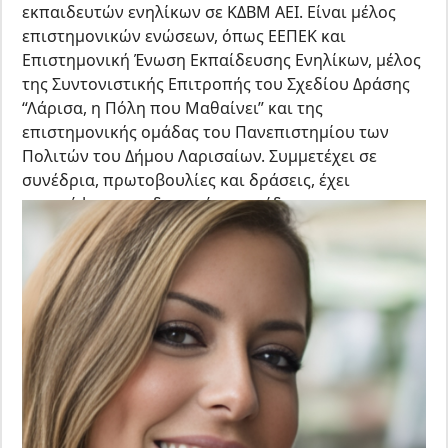
εκπαιδευτών ενηλίκων σε ΚΔΒΜ ΑΕΙ. Είναι μέλος
επιστημονικών ενώσεων, όπως ΕΕΠΕΚ και
Επιστημονική Ένωση Εκπαίδευσης Ενηλίκων, μέλος
της Συντονιστικής Επιτροπής του Σχεδίου Δράσης
“Λάρισα, η Πόλη που Μαθαίνει” και της
επιστημονικής ομάδας του Πανεπιστημίου των
Πολιτών του Δήμου Λαρισαίων. Συμμετέχει σε
συνέδρια, πρωτοβουλίες και δράσεις, έχει
συγγράψει εκπαιδευτικά εγχειρίδια για
συμβούλους και εκπαιδευτές ενηλίκων ενώ
διαθέτει πλήθος ωρών επιμόρφωσης σε θέματα
σχετικά με το πεδίο της.
(
k.gerostergiou@dypa.gov.gr
kgerost@yahoo.gr
).