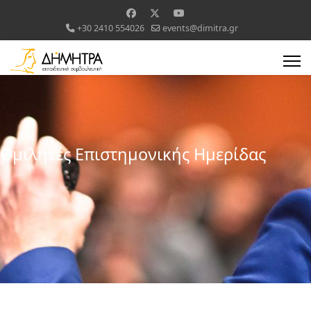
+30 2410 554026
events@dimitra.gr
Ομιλητές Επιστημονικής Ημερίδας