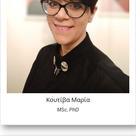
Στον τομέα της έρευνας, η Μαρία έχει ασχοληθεί με
θέματα που αφορούν την εργασιακή ευημερία, την
επαγγελματική εξουθένωση και την αποδοτικότητα των
πρακτικών ανθρώπινου δυναμικού, με αρκετές
δημοσιεύσεις σε επιστημονικά περιοδικά.
Κουτίβα Μαρία
MSc
,
PhD