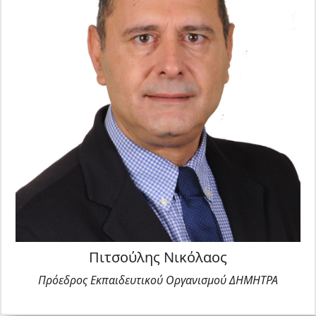
μετασχηματισμού.
Έχει συμμετάσχει σε πολλά ευρωπαϊκά και εθνικά
προγράμματα σχετικά με τον ψηφιακό
μετασχηματισμό, καθώς και με την τεχνολογική
ανάπτυξη των φορέων και επιχειρήσεων για την
τουριστική ανάπτυξη, τον αειφόρο τουρισμό, τον
ιατρικό τουρισμό, την ανάπτυξη έξυπνων
τουριστικών προορισμών.
Έχει συμμετάσχει στη σύνταξη και υλοποίηση
ευρωπαϊκών πρωτοβουλιών που αφορούν στην
εφαρμογή της τεχνολογίας για την προώθηση της
τοπικής και περιφερειακής ανάπτυξης.
Πιτσούλης Νικόλαος
Πρόεδρος Εκπαιδευτικού Οργανισμού ΔΗΜΗΤΡΑ