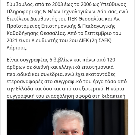
Σύμβουλος, από το 2003 έως το 2006 ως Υπεύθυνος
Πληροφορικής & Νέων Τεχνολογιών ν. Λάρισας, ενώ
διετέλεσε Διευθυντής του ΠΕΚ Θεσσαλίας και Αν.
Προϊστάμενος Επιστημονικής & Παιδαγωγικής
Καθοδήγησης Θεσσαλίας. Από το Σεπτέμβριο του
2021 είναι Διευθυντής του 2ου ΔΙΕΚ (2η ΣΑΕΚ)
Λάρισας.
Είναι συγγραφέας 6 βιβλίων και πάνω από 120
άρθρων σε διεθνή και ελληνικά επιστημονικά
περιοδικά και συνέδρια, ενώ έχει εκατοντάδες
ετεροαναφορές στο συγγραφικό του έργο τόσο από
την Ελλάδα και όσο και από το εξωτερικό. Η κύρια
συγγραφική του ενασχόληση αφορά στη διδακτική
μεθοδολογία και την Πληροφορική στην
Εκπαίδευση. Έχει συμμετάσχει σε πολλά ερευνητικά
προγράμματα Πανεπιστημιακών Ιδρυμάτων καθώς
και στη συγγραφή διδακτικού υλικού για τη
Δευτεροβάθμια εκπαίδευση, το οποίο διανέμεται