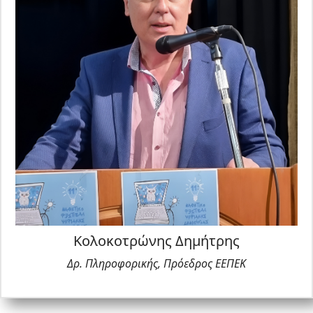
από το ΥΠΑΙΘ.
Διαθέτει 20ετή διδακτική εμπειρία και στην
Τριτοβάθμια εκπαίδευση καθώς και στην
εκπαίδευση εκπαιδευτών και ενηλίκων. Είναι
κάτοχος πτυχίου Φυσικής (Α.Π.Θ.), μεταπτυχιακού
στην τεχνολογία συστημάτων λογισμικού (τμήμα
Πληροφορικής, Univ. of Sheffield), μεταπτυχιακού
«Σπουδές στην εκπαίδευση» (ΕΑΠ), μεταπτυχιακού
στη Διοίκηση της Εκπαίδευσης (Παν/μιο Αιγαίου)
και Διδακτορικού σε θέματα σχεδίασης, ανάπτυξης
και αξιολόγησης εκπαιδευτικού λογισμικού (Παν/
μιο Θεσσαλίας).
Από το 2014 διατελεί ιδρυτικό μέλος & Πρόεδρος
Κολοκοτρώνης Δημήτρης
της Επιστημονικής Ένωσης για την Προώθηση της
Δρ. Πληροφορικής, Πρόεδρος ΕΕΠΕΚ
Εκπαιδευτικής Καινοτομίας (Ε.Ε.Π.Ε.Κ ).