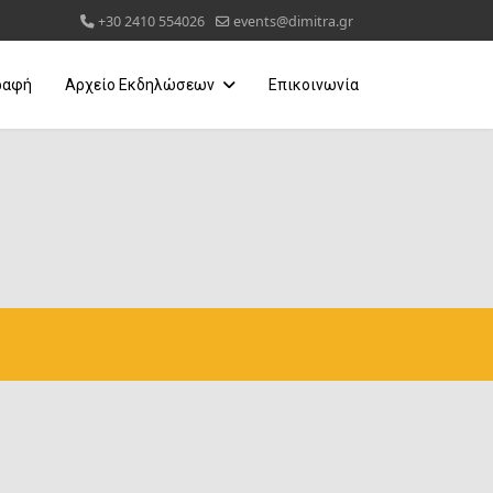
+30 2410 554026
events@dimitra.gr
ραφή
Αρχείο Εκδηλώσεων
Επικοινωνία